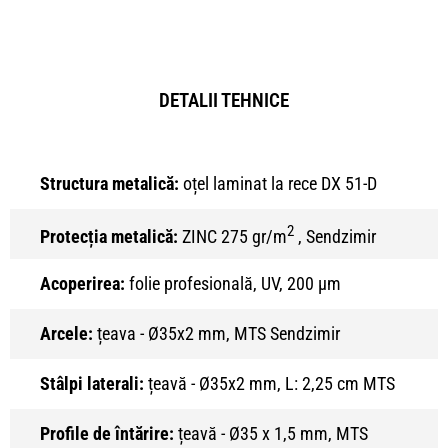
DETALII TEHNICE
Structura metalică:
oțel laminat la rece DX 51-D
2
Protecția metalică:
ZINC 275 gr/m
, Sendzimir
Acoperirea:
folie profesională, UV, 200 μm
Arcele:
țeava - Ø35x2 mm, MTS Sendzimir
Stâlpi laterali:
țeavă - Ø35x2 mm, L: 2,25 cm MTS
Profile de întărire:
țeavă - Ø35 x 1,5 mm, MTS